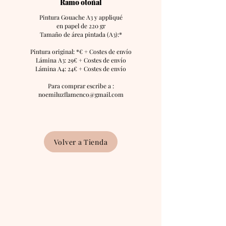
Ramo otoñal
Pintura Gouache A3 y appliqué
en papel de 220 gr
Tamaño de área pintada (A3):*
Pintura original: *€ + Costes de envío
Lámina A3: 29€ + Costes de envío
Lámina A4: 24€ + Costes de envío
Para comprar escribe a :
noemiluzflamenco@gmail.com
Volver a Tienda